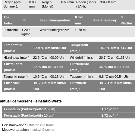
Regen (ges.
0.00
Regen
6.60 mm
Regen (Jahr)
384.80 mm
Schauer):
mm
(Monat):
(JAN):
UV-
0.076
0
0.0
Evapotranspiration:
Solarstrahlung:
Index:
mm
Watt/m²
Luftdichte:
1.200
Wolkenuntergrenze:
1278 m
kg/m³
Temperatur
Temperatur
22.9 °C um 00:00 Uhr
20.7 °C um 01:33 Uhr
(max.):
(min):
Hitzeindex (max.):
22.9 °C um 00:00 Uhr
Windchill (min.):
20.7 °C um 01:33 Uhr
Luftfeuchte
Luftfeuchte
52 % um 01:34 Uhr
46 % um 00:00 Uhr
(max.):
(min.):
Taupunkt (max.):
10.9 °C um 00:15 Uhr
Taupunkt (min.):
9.8 °C um 00:54 Uhr
Luftdruck
1017.4 hPa um 00:58
Luftdruck
1017.1 hPa um 00:05
(max.):
Uhr
(min):
Uhr
aktuell gemessene Feinstaub-Werte
Feinstaub (Partikelgröße 2,5 µm)
1.17 µg/m³
Feinstaub (Partikelgröße 10 µm)
2.72 µg/m³
Feinstaubkarte :
luftdaten.info Karte
Messwertgraphen:
madavi-Graphen