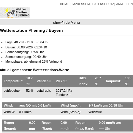
HOME
IMPRESSUM
DATENSCHUTZ
ANMELDEN
show/hide Menu
Wetterstation Pliening / Bayern
Lage: 48.2 N - 11.8 E - 504 m
Datum: 08.08.2026, 01:34:10
Sonnenaufgang: 05:58 Uhr
Sonnenuntergang: 20:40 Uhr
Mondphase: abnehmend 28% Vollmond
aktuell gemessene Wetterstations-Werte
20.7
Hitze
20.7
10.5
Temperatur:
Windchill:
20.7 °C
Taupunkt:
°C
Index:
°C
°C
Luftfeuchte:
52 %
Luftdruck:
1017.2 hPa
Tendenz +
Wind:
aus NO mit 0.0 km/h
Wind (max.):
9.7 km/h um 00:38 Uhr
Wind Ø:
0.1 km/h
Wind (Stärke):
Windstille
Regen
0.00
Regen
0.00
Regen
0.00 mm/h um
(heute):
mm
(Rate):
mm/h
(max. Rate):
—– Uhr