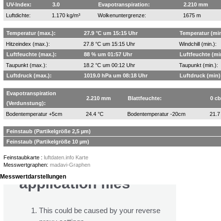
UV-Index:
3.0
Evapotranspiration:
2.210 mm
Luftdichte:
1.170 kg/m³
Wolkenuntergrenze:
1675 m
Temperatur (max.):
27.9 °C um 15:15 Uhr
Temperatur (min
Hitzeindex (max.):
27.8 °C um 15:15 Uhr
Windchill (min.):
Luftfeuchte (max.):
88 % um 01:57 Uhr
Luftfeuchte (min
Taupunkt (max.):
18.2 °C um 00:12 Uhr
Taupunkt (min.):
Luftdruck (max.):
1019.0 hPa um 08:18 Uhr
Luftdruck (min)
Evapotranspiration
2.210 mm
Blattfeuchte:
0 cb
(Verdunstung):
Bodentemperatur +5cm
24.4 °C
Bodentemperatur -20cm
21.7
Feinstaub (Partikelgröße 2,5 µm)
Feinstaub (Partikelgröße 10 µm)
Feinstaubkarte :
luftdaten.info Karte
Messwertgraphen:
madavi-Graphen
Messwertdarstellungen