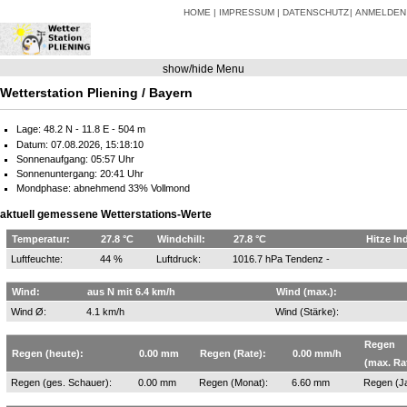
HOME
IMPRESSUM
DATENSCHUTZ
ANMELDEN
show/hide Menu
Wetterstation Pliening / Bayern
Lage: 48.2 N - 11.8 E - 504 m
Datum: 07.08.2026, 15:18:10
Sonnenaufgang: 05:57 Uhr
Sonnenuntergang: 20:41 Uhr
Mondphase: abnehmend 33% Vollmond
aktuell gemessene Wetterstations-Werte
Temperatur:
27.8 °C
Windchill:
27.8 °C
Hitze In
Luftfeuchte:
44 %
Luftdruck:
1016.7 hPa Tendenz -
Wind:
aus N mit 6.4 km/h
Wind (max.):
Wind Ø:
4.1 km/h
Wind (Stärke):
Regen
Regen (heute):
0.00 mm
Regen (Rate):
0.00 mm/h
(max. Ra
Regen (ges. Schauer):
0.00 mm
Regen (Monat):
6.60 mm
Regen (Ja