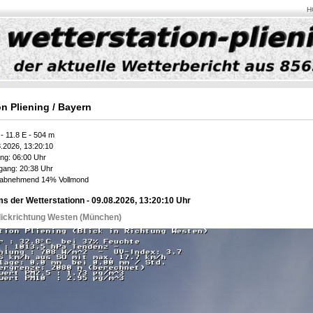
H
on Pliening / Bayern
- 11.8 E - 504 m
.2026, 13:20:10
ng: 06:00 Uhr
gang: 20:38 Uhr
abnehmend 14% Vollmond
 der Wetterstationn - 09.08.2026, 13:20:10 Uhr
ickrichtung Westen (München)