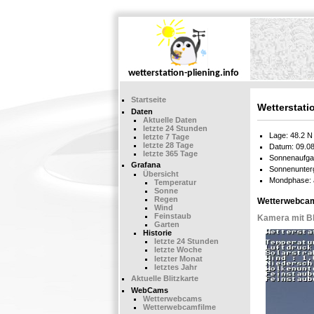
Startseite
Wetterstati
Daten
Aktuelle Daten
letzte 24 Stunden
Lage: 48.2 N 
letzte 7 Tage
letzte 28 Tage
Datum: 09.08
letzte 365 Tage
Sonnenaufga
Grafana
Sonnenunter
Übersicht
Mondphase: 
Temperatur
Sonne
Regen
Wetterwebcams
Wind
Feinstaub
Kamera mit Bl
Garten
Historie
letzte 24 Stunden
letzte Woche
letzter Monat
letztes Jahr
Aktuelle Blitzkarte
WebCams
Wetterwebcams
Wetterwebcamfilme