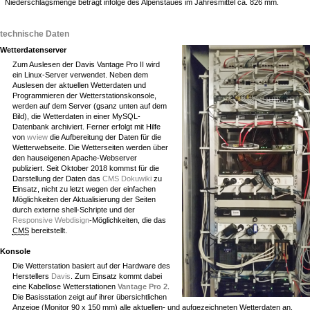
Niederschlagsmenge beträgt infolge des Alpenstaues im Jahresmittel ca. 826 mm.
technische Daten
Wetterdatenserver
Zum Auslesen der Davis Vantage Pro II wird
ein Linux-Server verwendet. Neben dem
Auslesen der aktuellen Wetterdaten und
Programmieren der Wetterstationskonsole,
werden auf dem Server (gsanz unten auf dem
Bild), die Wetterdaten in einer MySQL-
Datenbank archiviert. Ferner erfolgt mit Hilfe
von
wview
die Aufbereitung der Daten für die
Wetterwebseite. Die Wetterseiten werden über
den hauseigenen Apache-Webserver
publiziert. Seit Oktober 2018 kommst für die
Darstellung der Daten das
CMS
Dokuwiki
zu
Einsatz, nicht zu letzt wegen der einfachen
Möglichkeiten der Aktualisierung der Seiten
durch externe shell-Schripte und der
Responsive Webdisign
-Möglichkeiten, die das
CMS
bereitstellt.
Konsole
Die Wetterstation basiert auf der Hardware des
Herstellers
Davis
. Zum Einsatz kommt dabei
eine Kabellose Wetterstationen
Vantage Pro 2
.
Die Basisstation zeigt auf ihrer übersichtlichen
Anzeige (Monitor 90 x 150 mm) alle aktuellen- und aufgezeichneten Wetterdaten an.