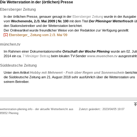
Die Wetterstation in der (örtlichen) Presse
Ebersberger Zeitung
In der örtlichen Presse, genauer gesagt in der
Ebersberger Zeitung
wurde in der Ausgabe
vom
Wochenende, 2./3. Mai 2009 | Nr. 100
mit dem Titel
Der Plieninger Wetterfrosch
ü
den Stationsbetreiber und der Wetterstation berichtet.
Der Onlineartikel wurde freundlicher Weise von der Redaktion zur Verfügung gestellt:
Ebersberger_ Zeitung vom 2./3. Mai '09
münchen.tv
Im Rahmen einer Dokumentationsreihe
Ortschaft der Woche Pliening
wurde am 02. Juli
2014 ein ca.
7 Minütiger Beitrag
beim lokalen TV-Sender
www.muenchen.tv
ausgestrahlt
Süddeutsche Zeitung
Unter dem Artikel
Hobby mit Mehrwert - Froh über Regen und Sonnenschein
berichte
die Süddeutsche Zeitung am 21. August 2018 sehr ausführlich über die Wetterstation uns
seinem Betreiber.
wetterstation-pliening.info - der aktuelle Wetterbericht aus
Zuletzt geändert:: 2023/04/05 19:07
85652 Pliening