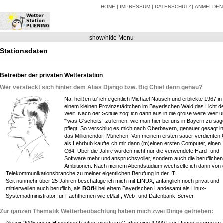
HOME
IMPRESSUM
DATENSCHUTZ
ANMELDEN
show/hide Menu
Stationsdaten
Betreiber der privaten Wetterstation
Wer versteckt sich hinter dem Alias Django bzw. Big Chief denn genau?
Na, heißen tu' ich eigentlich Michael Nausch und erblickte 1967 in
einem kleinen Provinzstädtchen im Bayerischen Wald das Licht d
Welt. Nach der Schule zog' ich dann aus in die große weite Welt 
“'was G'scheits“ zu lernen, wie man hier bei uns in Bayern zu sag
pflegt. So verschlug es mich nach Oberbayern, genauer gesagt in
das Millionendorf München. Von meinem ersten sauer verdienten 
als Lehrbub kaufte ich mir dann (m)einen ersten Computer, einen
C64. Über die Jahre wurden nicht nur die verwendete Hard- und
Software mehr und anspruchsvoller, sondern auch die beruflichen
Ambitionen. Nach meinem Abendstudium wechselte ich dann von 
Telekommunikationsbranche zu meiner eigentlichen Berufung in der IT.
Seit nunmehr über 25 Jahren beschäftige ich mich mit LINUX, anfänglich noch privat und
mittlerweilen auch beruflich, als
BOfH
bei einem Bayerischen Landesamt als Linux-
Systemadministrator für Fachthemen wie eMail-, Web- und Datenbank-Server.
Zur ganzen Thematik Wetterbeobachtung haben mich zwei Dinge getrieben:
Als wir 2005 unser Häuschen bauten, wurde im Garten eine 4.000 Liter Regenzisterne im