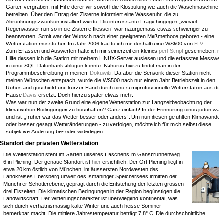
Garten vergraben, mit Hilfe derer wir sowohl die Klospülung wie auch die Waschmaschine
betreiben. Über den Ertrag der Zisterne informiert eine Wasseruhr, die zu
Abrechnungszwecken installiert wurde. Die interessante Frage hingegen „wieviel
Regenwasser nun so in die Zisterne fliessen“ war naturgemäss etwas schwieriger zu
beantworten. Somit war der Wunsch nach einer geeigneten Meßmethode geboren - eine
Wetterstation musste her. Im Jahr 2006 kaufte ich mir deshalb eine WS500 von
ELV
.
Zum Erfassen und Auswerten hatte ich mir seinerzeit ein kleines
perl-Script
geschrieben, m
Hilfe dessen ich die Station mit meinem LINUX-Server auslesen und die erfassten Messwe
in einer SQL-Datenbank ablegen konnte. Näheres hierzu findet man in der
Programmbeschreibung in meinem
Dokuwiki
. Da aber die Sensorik dieser Station nicht
meinen Wünschen entsprach, wurde die WS500 nach nur einem Jahr Betriebszeit in den
Ruhestand geschickt und kurzer Hand durch eine semiprofessionelle Wetterstation aus 
Hause
Davis
ersetzt. Doch hierzu später etwas mehr.
Was war nun der zweite Grund eine eigene Wetterstation zur Langzeitbeobachtung der
klimatischen Bedingungen zu beschaffen? Ganz einfach! In der Erinnerung eines jeden w
und ist, „früher war das Wetter besser oder anders“. Um nun diesen gefühlten Klimawande
oder besser gesagt Wetteränderungen - zu verfolgen, möchte ich für mich selbst diese
subjektive Änderung be- oder widerlegen.
Standort der privaten Wetterstation
Die Wetterstation steht im Garten unseres Häschens im Gänsbrunnenweg
6 in Pliening. Der genaue Standort ist
hier
ersichtlich. Der Ort Pliening liegt in
etwa 20 km östlich von München, im äussersten Nordwesten des
Landkreises Ebersberg unweit des Ismaninger Speichersees inmitten der
Münchner Schotterebene, geprägt durch die Entstehung der letzten grossen
drei Eiszeiten. Die klimatischen Bedingungen in der Region begünstigen die
Landwirtschaft. Der Witterungscharakter ist überwiegend kontinental, was
sich durch verhältnismässig kalte Winter und auch heisse Sommer
bemerkbar macht. Die mittlere Jahrestemperatur beträgt 7,8° C. Die durchschnittliche