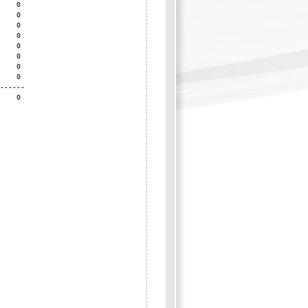
    0

    0

    0

    0

    0

    0

    0

    0

------

    0
