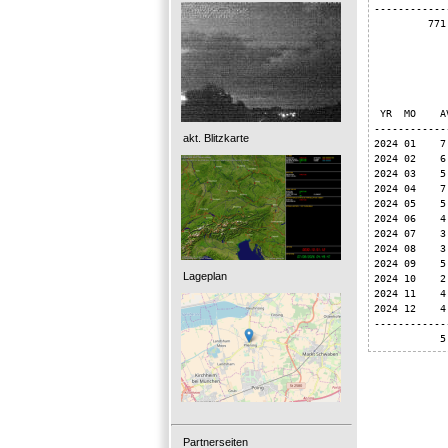
------------
         771
            
            
 YR  MO    A
------------
akt. Blitzkarte
2024 01    7
2024 02    6
2024 03    5
2024 04    7
2024 05    5
2024 06    4
2024 07    3
2024 08    3
2024 09    5
Lageplan
2024 10    2
2024 11    4
2024 12    4
------------
           5
Partnerseiten