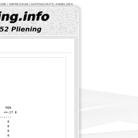
OME
IMPRESSUM
DATENSCHUTZ
ANMELDEN
   MIN

  <=-17.8

------

    0

    0

    0

    0
