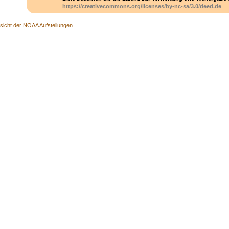
https://creativecommons.org/licenses/by-nc-sa/3.0/deed.de
sicht der NOAA Aufstellungen