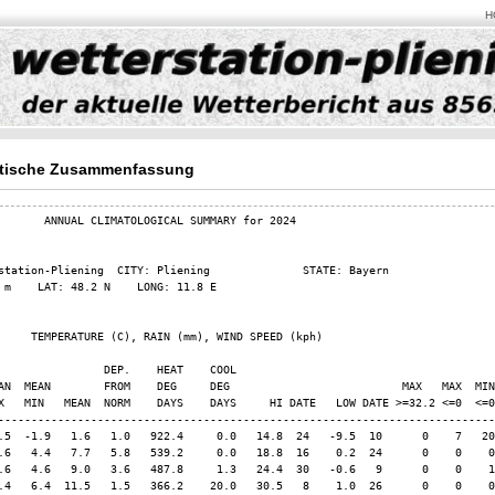
H
tische Zusammenfassung
       ANNUAL CLIMATOLOGICAL SUMMARY for 2024

station-Pliening  CITY: Pliening              STATE: Bayern              

 m    LAT: 48.2 N    LONG: 11.8 E

     TEMPERATURE (C), RAIN (mm), WIND SPEED (kph)

                DEP.    HEAT    COOL

AN  MEAN        FROM    DEG     DEG                          MAX   MAX  MIN
X   MIN   MEAN  NORM    DAYS    DAYS     HI DATE   LOW DATE >=32.2 <=0  <=0
---------------------------------------------------------------------------
.5  -1.9   1.6   1.0   922.4     0.0   14.8  24   -9.5  10      0    7   20
.6   4.4   7.7   5.8   539.2     0.0   18.8  16    0.2  24      0    0    0
.6   4.6   9.0   3.6   487.8     1.3   24.4  30   -0.6   9      0    0    1
.4   6.4  11.5   1.5   366.2    20.0   30.5   8    1.0  26      0    0    0