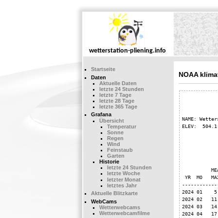
Startseite
NOAA klima
Daten
Aktuelle Daten
letzte 24 Stunden
letzte 7 Tage
            
letzte 28 Tage
letzte 365 Tage
Grafana
NAME: Wetter
Übersicht
ELEV:  504.1
Temperatur
Sonne
Regen
Wind
            
Feinstaub
Garten
Historie
            
letzte 24 Stunden
          ME
letzte Woche
 YR  MO   MA
letzter Monat
------------
letztes Jahr
2024 01    5
Aktuelle Blitzkarte
2024 02   11
WebCams
2024 03   14
Wetterwebcams
Wetterwebcamfilme
2024 04   17