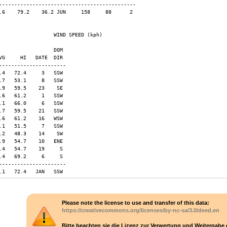
---------------------------------------------

.6    79.2    36.2 JUN     158     88      2

                  WIND SPEED (kph)

                  DOM

VG     HI   DATE  DIR

----------------------

.4   72.4     3   SSW

.7   53.1     8   SSW

.9   59.5    23    SE

.6   61.2     1   SSW

.1   66.0     6   SSW

.7   59.5    21   SSW

.6   61.2    16   WSW

.1   51.5     7   SSW

.2   48.3    14    SW

.9   54.7    10   ENE

.4   54.7    19     S

.4   69.2     6     S

----------------------

.1   72.4   JAN   SSW
Please note the license to use and transfer of this data:
https://creativecommons.org/licenses/by-nc-sa/3.0/deed.en
Bitte beachten sie die Lizenz zur Verwertung und Weitergabe 