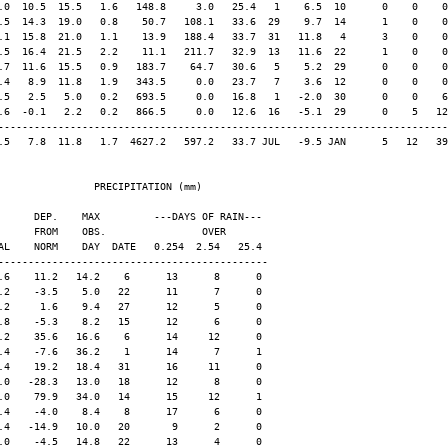
.0  10.5  15.5   1.6   148.8     3.0   25.4   1    6.5  10      0    0    0
.5  14.3  19.0   0.8    50.7   108.1   33.6  29    9.7  14      1    0    0
.1  15.8  21.0   1.1    13.9   188.4   33.7  31   11.8   4      3    0    0
.5  16.4  21.5   2.2    11.1   211.7   32.9  13   11.6  22      1    0    0
.7  11.6  15.5   0.9   183.7    64.7   30.6   5    5.2  29      0    0    0
.4   8.9  11.8   1.9   343.5     0.0   23.7   7    3.6  12      0    0    0
.5   2.5   5.0   0.2   693.5     0.0   16.8   1   -2.0  30      0    0    6
.6  -0.1   2.2   0.2   866.5     0.0   12.6  16   -5.1  29      0    5   12
---------------------------------------------------------------------------
.5   7.8  11.8   1.7  4627.2   597.2   33.7 JUL   -9.5 JAN      5   12   39
                PRECIPITATION (mm)

      DEP.    MAX         ---DAYS OF RAIN---

      FROM    OBS.                OVER

AL    NORM    DAY  DATE   0.254  2.54   25.4

---------------------------------------------

.6    11.2   14.2    6      13      8      0

.2    -3.5    5.0   22      11      7      0

.2     1.6    9.4   27      12      5      0

.8    -5.3    8.2   15      12      6      0

.2    35.6   16.6    6      14     12      0

.4    -7.6   36.2    1      14      7      1

.4    19.2   18.4   31      16     11      0

.0   -28.3   13.0   18      12      8      0

.0    79.9   34.0   14      15     12      1

.4    -4.0    8.4    8      17      6      0

.4   -14.9   10.0   20       9      2      0

.0    -4.5   14.8   22      13      4      0
