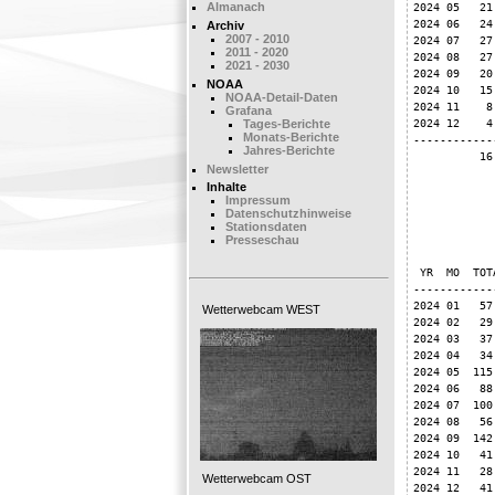
2024 05   21
Almanach
2024 06   24
Archiv
2007 - 2010
2024 07   27
2011 - 2020
2024 08   27
2021 - 2030
2024 09   20
NOAA
2024 10   15
NOAA-Detail-Daten
2024 11    8
Grafana
2024 12    4
Tages-Berichte
Monats-Berichte
------------
Jahres-Berichte
          16
Newsletter
Inhalte
Impressum
            
Datenschutzhinweise
Stationsdaten
            
Presseschau
            
 YR  MO  TOT
------------
2024 01   57
Wetterwebcam WEST
2024 02   29
2024 03   37
2024 04   34
2024 05  115
2024 06   88
2024 07  100
2024 08   56
2024 09  142
2024 10   41
2024 11   28
Wetterwebcam OST
2024 12   41